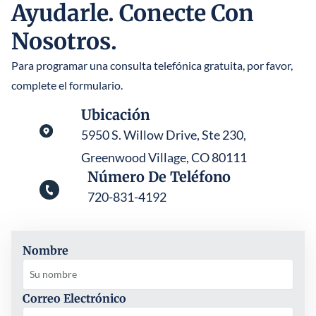
Ayudarle. Conecte Con
STEFANO MITTONE
Nosotros.
B. NINA VAZQUEZ
Para programar una consulta telefónica gratuita, por favor,
complete el formulario.
Ubicación
5950 S. Willow Drive, Ste 230,
Greenwood Village, CO 80111
Número De Teléfono
720-831-4192
Nombre
Correo Electrónico